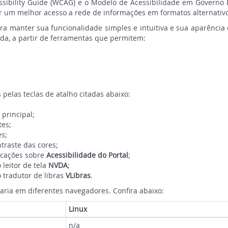
sibility Guide (WCAG) e o Modelo de Acessibilidade em Governo 
er um melhor acesso a rede de informações em formatos alternativo
ara manter sua funcionalidade simples e intuitiva e sua aparência 
ida, a partir de ferramentas que permitem:
pelas teclas de atalho citadas abaixo:
principal;
tes;
es;
ntraste das cores;
licações sobre
Acessibilidade do Portal
;
 leitor de tela
NVDA
;
o tradutor de libras
VLibras
.
varia em diferentes navegadores. Confira abaixo:
Linux
n/a