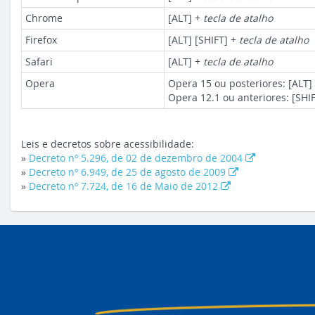
Chrome
[ALT] +
tecla de atalho
Firefox
[ALT] [SHIFT] +
tecla de atalho
Safari
[ALT] +
tecla de atalho
Opera
Opera 15 ou posteriores: [ALT]
Opera 12.1 ou anteriores: [SHI
Leis e decretos sobre acessibilidade:
»
Decreto nº 5.296, de 02 de dezembro de 2004
»
Decreto nº 6.949, de 25 de agosto de 2009
»
Decreto nº 7.724, de 16 de Maio de 2012