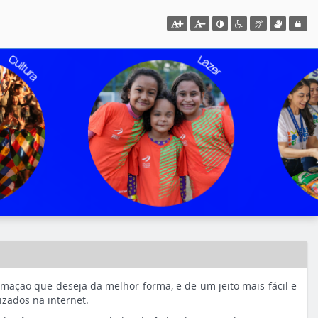
Ação para aumentar tamanho da fon
Ação para diminuir tamaho da 
Ação para aplicar auto co
Acessar página sobre
Acessar página 
Acessar pág
Acessa
ormação que deseja da melhor forma, e de um jeito mais fácil e
izados na internet.