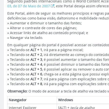
Seguindo padrões internacionais como o World Content Acces
03, de 07 de Maio de 2007
, este Portal deseja assim oferec
Este Portal, além de seguir os melhores princípios e regras p
deficiências como baixa visão, daltonismo e mobilidade reduz
» Aumentar e diminuir o tamanho das fontes;
» Alterar o contraste de cores das páginas;
» Acessar links de atalho ao conteúdo principal; e
» Navegar via teclado.
Em qualquer página do portal é possível acessar os conteúdos 
» Teclando-se
ALT + 1
, irá para a página inicial;
» Teclando-se
ALT + 2
, irá diretamente ao começo do conteúdo 
» Teclando-se
ALT + 3
, é possível aumentar o tamanho das fon
» Teclando-se
ALT + 4
, é possível diminuir o tamanho das font
» Teclando-se
ALT + 5
, é possível aplicar ou remover o auto co
» Teclando-se
ALT + 6
, chega-se a esta página que possui exp
» Teclando-se
ALT + 7
, irá para página com explicações sobre o
» Teclando-se
ALT + 8
, irá para página com explicações sobre 
Observação:
O modo de acessar a tecla de atalho via teclado 
Navegador
Windows
Internet Explorer
[ALT] +
tecla de atalho